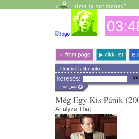
"time is not money"
03:4
☼
front page
▶
cikk-list
B.
::: filmekről / film-info
keresés:
Még Egy Kis Pánik (20
Analyze That