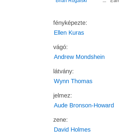
Brian Rogalski
...
Earl
fényképezte:
Ellen Kuras
vágó:
Andrew Mondshein
látvány:
Wynn Thomas
jelmez:
Aude Bronson-Howard
zene:
David Holmes