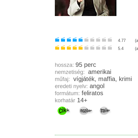
4.77
(
5.4
(
95 perc
hossza:
amerikai
nemzetiség:
vígjáték, maffia, krimi
műfaj:
angol
eredeti nyelv:
feliratos
formátum:
14+
korhatár