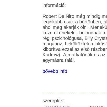
információ:
Robert De Niro még mindig maff
leginkább csak a börtönben, ah
ahol meg akarják ölni. Menek
kezd el énekelni, bolondnak t
régi pszichológusa, Billy Cryst
magához, beköltözteti a lakás
kiborítva ezzel az elsõ részben
Kudrow). A maffiafõnök és az
egymásra talál.
bővebb infó
szereplők: