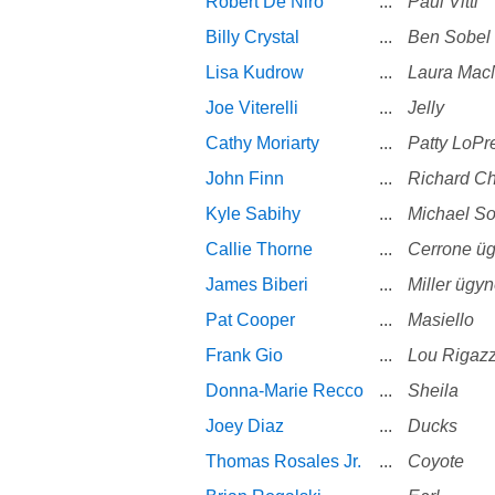
Robert De Niro
...
Paul Vitti
Billy Crystal
...
Ben Sobel
Lisa Kudrow
...
Laura Mac
Joe Viterelli
...
Jelly
Cathy Moriarty
...
Patty LoPre
John Finn
...
Richard C
Kyle Sabihy
...
Michael So
Callie Thorne
...
Cerrone ü
James Biberi
...
Miller ügy
Pat Cooper
...
Masiello
Frank Gio
...
Lou Rigazz
Donna-Marie Recco
...
Sheila
Joey Diaz
...
Ducks
Thomas Rosales Jr.
...
Coyote