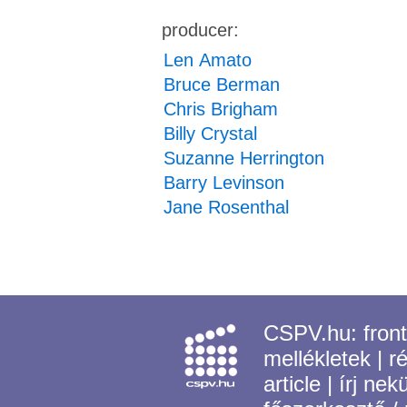
producer:
Len Amato
Bruce Berman
Chris Brigham
Billy Crystal
Suzanne Herrington
Barry Levinson
Jane Rosenthal
CSPV.hu:
fron
mellékletek
|
r
article
|
írj nek