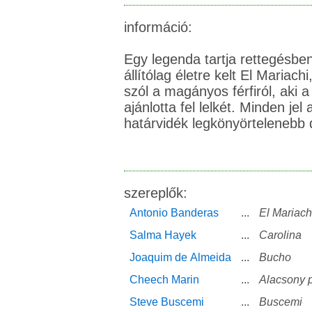
információ:
Egy legenda tartja rettegésben
állítólag életre kelt El Mariach
szól a magányos férfiról, aki 
ajánlotta fel lelkét. Minden jel
határvidék legkönyörtelenebb d
szereplők:
Antonio Banderas
...
El Mariach
Salma Hayek
...
Carolina
Joaquim de Almeida
...
Bucho
Cheech Marin
...
Alacsony p
Steve Buscemi
...
Buscemi