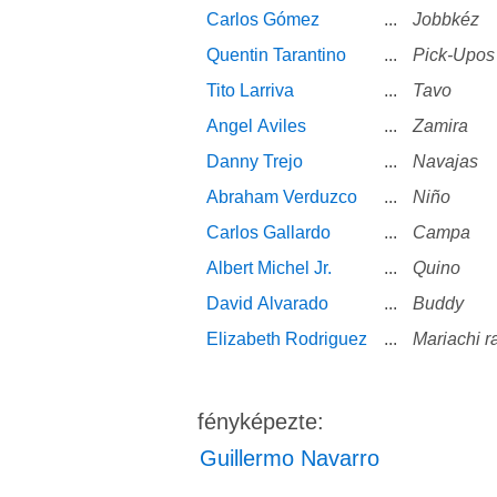
Carlos Gómez
...
Jobbkéz
Quentin Tarantino
...
Pick-Upos 
Tito Larriva
...
Tavo
Angel Aviles
...
Zamira
Danny Trejo
...
Navajas
Abraham Verduzco
...
Niño
Carlos Gallardo
...
Campa
Albert Michel Jr.
...
Quino
David Alvarado
...
Buddy
Elizabeth Rodriguez
...
Mariachi r
fényképezte:
Guillermo Navarro