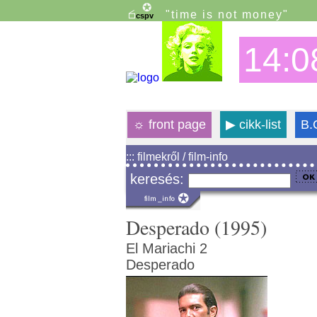
"time is not money"
14:0
☼
front page
▶
cikk-list
B.
::: filmekről / film-info
keresés:
Desperado (1995)
El Mariachi 2
Desperado