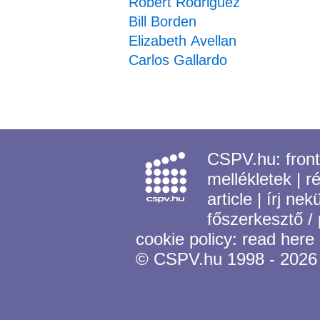
Robert Rodriguez
Bill Borden
Elizabeth Avellan
Carlos Gallardo
CSPV.hu:
fron
mellékletek
|
r
article
|
írj nek
főszerkesztő /
cookie policy:
read here
© CSPV.hu 1998 - 2026