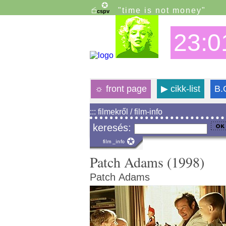
"time is not money"
23:0
☼
front page
▶
cikk-list
B.
::: filmekről / film-info
keresés:
Patch Adams (1998)
Patch Adams