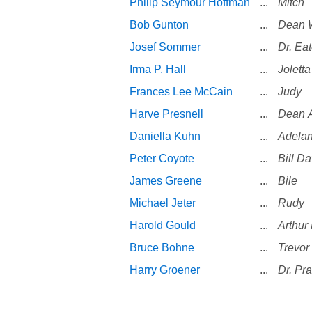
Philip Seymour Hoffman
...
Mitch
Bob Gunton
...
Dean W
Josef Sommer
...
Dr. Ea
Irma P. Hall
...
Joletta
Frances Lee McCain
...
Judy
Harve Presnell
...
Dean 
Daniella Kuhn
...
Adela
Peter Coyote
...
Bill Da
James Greene
...
Bile
Michael Jeter
...
Rudy
Harold Gould
...
Arthur
Bruce Bohne
...
Trevor
Harry Groener
...
Dr. Pr