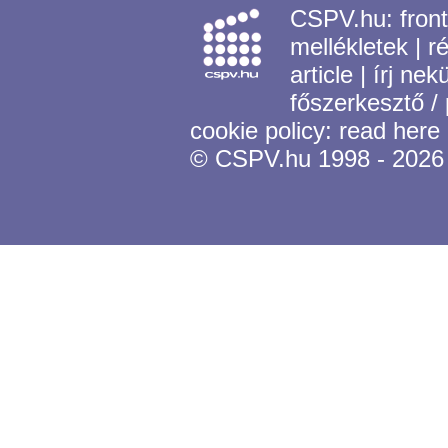
CSPV.hu:
fron
mellékletek
|
r
article
|
írj nek
főszerkesztő /
cookie policy:
read here
© CSPV.hu 1998 - 2026