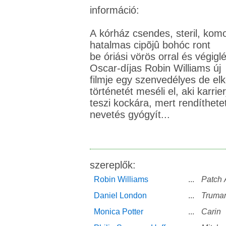
információ:
A kórház csendes, steril, komo
hatalmas cipõjû bohóc ront
be óriási vörös orral és végigl
Oscar-díjas Robin Williams új
filmje egy szenvedélyes de el
történetét meséli el, aki karrier
teszi kockára, mert rendíthete
nevetés gyógyít...
szereplők:
Robin Williams
...
Patch
Daniel London
...
Truma
Monica Potter
...
Carin