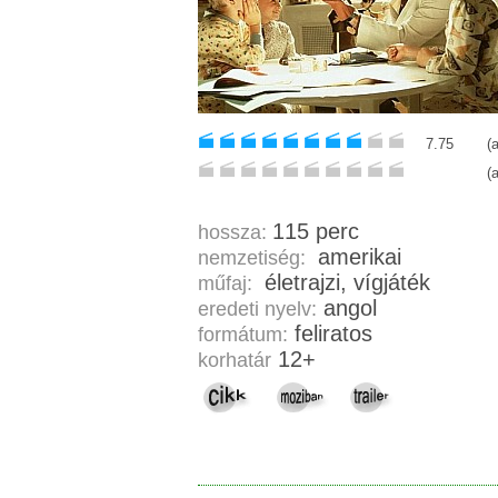
7.75
(
(
115 perc
hossza:
amerikai
nemzetiség:
életrajzi, vígjáték
műfaj:
angol
eredeti nyelv:
feliratos
formátum:
12+
korhatár