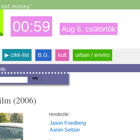
s not money"
00:59
Aug 6. csütörtök
▶
cikk-list
B.G.
kult
urban / enviro
info
ilm (2006)
rendezte:
Jason Friedberg
Aaron Seltzer