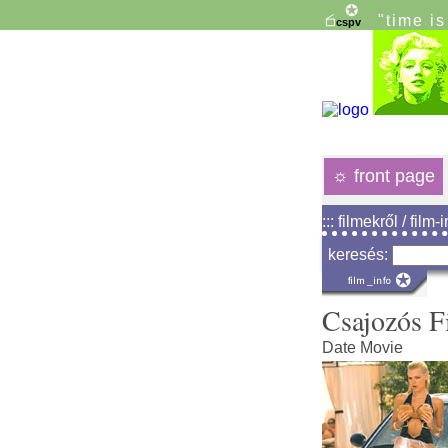
"time i
☼
front page
::: filmekről / film-
keresés:
Csajozós F
Date Movie