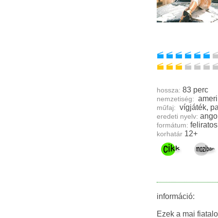
83 perc
hossza:
ameri
nemzetiség:
vígjá
műfaj:
ango
eredeti nyelv:
feliratos
formátum:
12+
korhatár
információ:
Ezek a mai fiatal