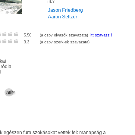
írta:
Jason Friedberg
Aaron Seltzer
5.50
(a cspv olvasók szavazata)
itt szavazz !
3.3
(a cspv szerk-ek szavazata)
kai
ték, paródia
l
ok egészen fura szokásokat vettek fel: manapság a