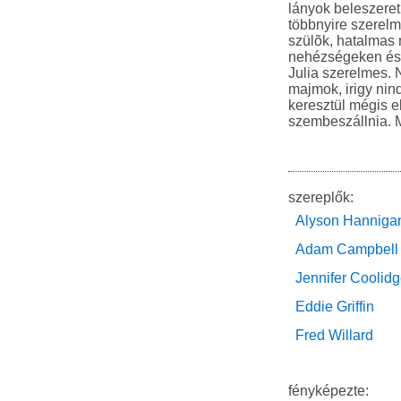
lányok beleszeretn
többnyire szerelm
szülõk, hatalmas 
nehézségeken és
Julia szerelmes. 
majmok, irigy nin
keresztül mégis el
szembeszállnia. M
szereplők:
Alyson Hanniga
Adam Campbell
Jennifer Coolid
Eddie Griffin
Fred Willard
fényképezte: