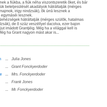
ek a fiúkba, a fiúk néha viszontszeretik õket, és bár
ük beteljesülését akadályok hátráltatják (mérges
majmok, irigy nindzsák), õk úrrá lesznek a
 egymáséi lesznek.
Nehézségek hátráltatják (mérges szülõk, hatalmas
dzsák), de õ száz veszéllyel dacolva, ezer bajon
jut imádott Grantjéig. Még ha a világgal kell is
ég ha Grant nagyon mást akar is...
n
...
Julia Jones
...
Grant Fonckyerdoder
ge
...
Mrs. Fonckyerdoder
...
Frank Jones
...
Mr. Fonckyerdoder