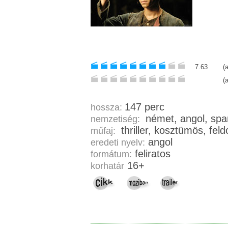
7.63
(
(
147 perc
hossza:
német, ang
nemzetiség:
thriller, ko
műfaj:
angol
eredeti nyelv:
feliratos
formátum:
16+
korhatár