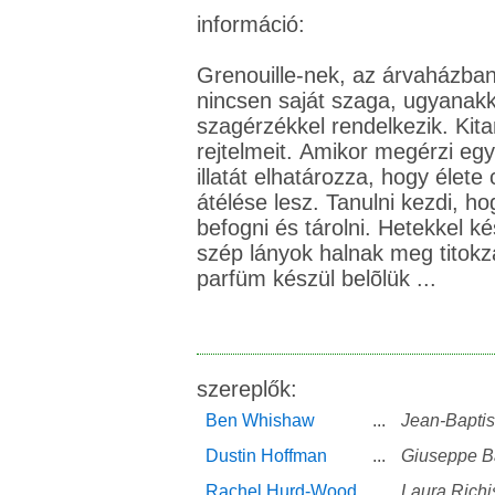
információ:
Grenouille-nek, az árvaházban
nincsen saját szaga, ugyanakk
szagérzékkel rendelkezik. Kit
rejtelmeit. Amikor megérzi egy
illatát elhatározza, hogy élete 
átélése lesz. Tanulni kezdi, hog
befogni és tárolni. Hetekkel kés
szép lányok halnak meg titok
parfüm készül belõlük ...
szereplők:
Ben Whishaw
...
Jean-Baptis
Dustin Hoffman
...
Giuseppe Ba
Rachel Hurd-Wood
...
Laura Richi