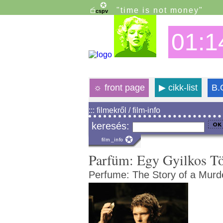
"time is not money"
01:1
☼
front page
▶
cikk-list
B.
::: filmekről / film-info
keresés:
Parfüm: Egy Gyilkos Tö
Perfume: The Story of a Murd