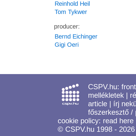
Reinhold Heil
Tom Tykwer
producer:
Bernd Eichinger
Gigi Oeri
CSPV.hu:
fron
mellékletek
|
r
article
|
írj nek
főszerkesztő /
cookie policy:
read here
© CSPV.hu 1998 - 2026