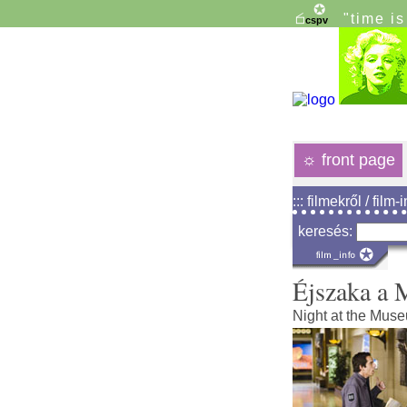
"time i
☼
front page
::: filmekről / film-
keresés:
Éjszaka a
Night at the Mus