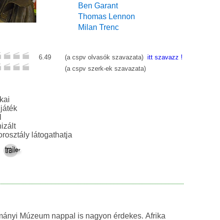
Ben Garant
Thomas Lennon
Milan Trenc
6.49
(a cspv olvasók szavazata)
itt szavazz !
(a cspv szerk-ek szavazata)
kai
i, vígjáték
l
izált
rosztály látogathatja
ányi Múzeum nappal is nagyon érdekes. Afrika