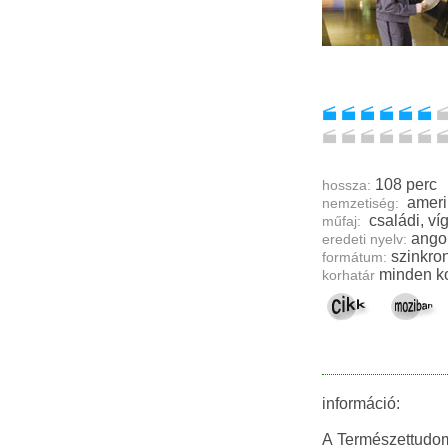
108 perc
hossza:
ameri
nemzetiség:
család
műfaj:
ango
eredeti nyelv:
szinkron
formátum:
minden ko
korhatár
információ:
A Természettudom