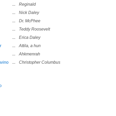
...
Reginald
...
Nick Daley
...
Dr. McPhee
...
Teddy Roosevelt
...
Erica Daley
r
...
Attila, a hun
...
Ahkmenrah
avino
...
Christopher Columbus
o