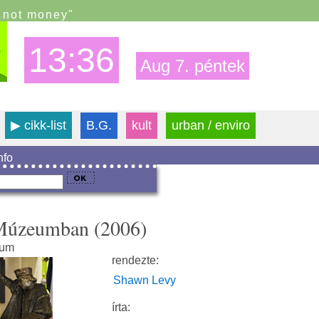
s not money"
13:36
Aug 7. péntek
▶
cikk-list
B.G.
kult
urban / enviro
info
 Múzeumban (2006)
eum
rendezte:
Shawn Levy
írta: