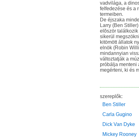
vadvilága, a dino
felfedezése és a
termeiben.
De éjszaka minde
Larry (Ben Stiller
elõször találkozi
sikerül megszökni
kitömött állatok 
elnök (Robin Wil
mindannyian vissz
változtatják a múz
próbálja menteni a
megérteni, ki és m
szereplők:
Ben Stiller
Carla Gugino
Dick Van Dyke
Mickey Rooney