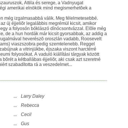
szauruszok, Attila és serege, a Vadnyugat
 régi amerikai elnökök mind megismerhetõek a
n még izgalmasabbá válik. Meg félelmetesebbé.
) az új éjjeliõr legalábbis megrémül kicsit, amikor
k egy a folyosón bóklászó dínócsontvázzal. Elõle még
e, de a hun hordák már kicsit gyorsabbak, az addig a
nyugalmával heverészõ oroszlán vadabb, Roosevelt
liams) viaszszobra pedig szemtelenebb. Reggel
abújnak a vitrinjükbe, éjszaka viszont harctérré
eumi folyosókat. A vaduló kiállítási tárgyak között
 bõrét a kétballábas éjjeliõr, aki csak azt szeretné
iért szabadította rá a veszedelmet...
...
Larry Daley
...
Rebecca
...
Cecil
...
Gus