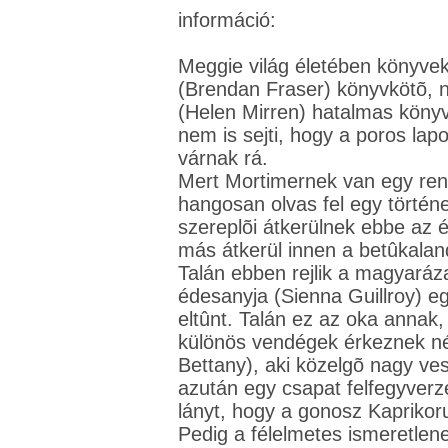
információ:
Meggie világ életében könyvek 
(Brendan Fraser) könyvkötõ, né
(Helen Mirren) hatalmas könyv
nem is sejti, hogy a poros lap
várnak rá.
Mert Mortimernek van egy rend
hangosan olvas fel egy történet
szereplõi átkerülnek ebbe az é
más átkerül innen a betûkala
Talán ebben rejlik a magyará
édesanyja (Sienna Guillroy) eg
eltûnt. Talán ez az oka annak,
különös vendégek érkeznek né
Bettany), aki közelgõ nagy ves
azután egy csapat felfegyverzet
lányt, hogy a gonosz Kaprikor
Pedig a félelmetes ismeretlen