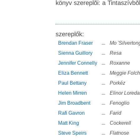
könyv szereplõi: a Tintaszívbõl
szereplők:
Brendan Fraser
...
Mo 'Silverton
Sienna Guillory
...
Resa
Jennifer Connelly
...
Roxanne
Eliza Bennett
...
Meggie Folch
Paul Bettany
...
Porkéz
Helen Mirren
...
Elinor Loreda
Jim Broadbent
...
Fenoglio
Rafi Gavron
...
Farid
Matt King
...
Cockerell
Steve Speirs
...
Flatnose