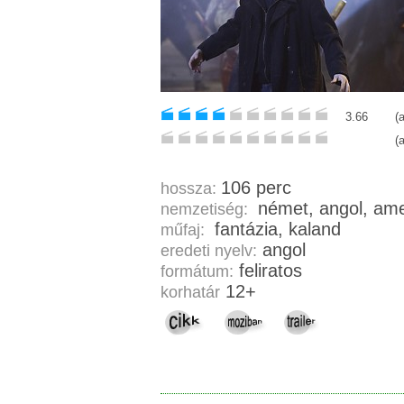
3.66
(
(
106 perc
hossza:
német, ang
nemzetiség:
fantázia, kaland
műfaj:
angol
eredeti nyelv:
feliratos
formátum:
12+
korhatár