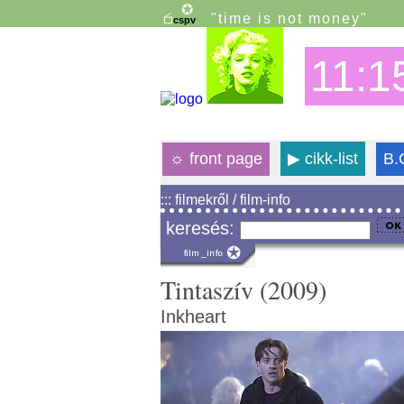
"time is not money"
11:1
☼
front page
▶
cikk-list
B.
::: filmekről / film-info
keresés:
Tintaszív (2009)
Inkheart