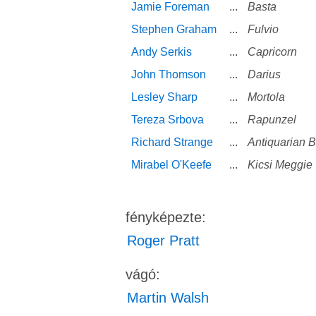
Jamie Foreman
...
Basta
Stephen Graham
...
Fulvio
Andy Serkis
...
Capricorn
John Thomson
...
Darius
Lesley Sharp
...
Mortola
Tereza Srbova
...
Rapunzel
Richard Strange
...
Antiquarian 
Mirabel O'Keefe
...
Kicsi Meggie
fényképezte:
Roger Pratt
vágó:
Martin Walsh