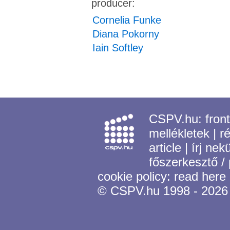
producer:
Cornelia Funke
Diana Pokorny
Iain Softley
CSPV.hu:
fron
mellékletek
|
r
article
|
írj nek
főszerkesztő /
cookie policy:
read here
© CSPV.hu 1998 - 2026