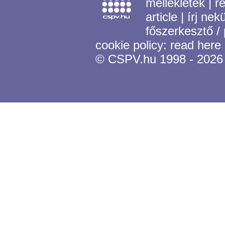
mellékletek
|
r
article
|
írj nek
főszerkesztő /
cookie policy:
read here
© CSPV.hu 1998 - 2026