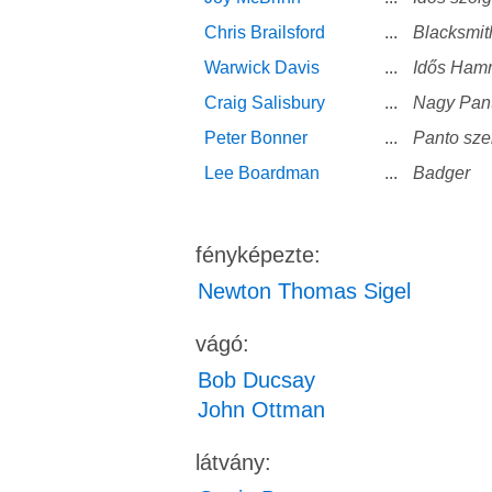
Chris Brailsford
...
Blacksmit
Warwick Davis
...
Idős Ham
Craig Salisbury
...
Nagy Pant
Peter Bonner
...
Panto sze
Lee Boardman
...
Badger
fényképezte:
Newton Thomas Sigel
vágó:
Bob Ducsay
John Ottman
látvány: