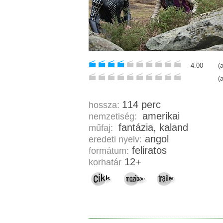
4.00
(
(
114 perc
hossza:
amerikai
nemzetiség:
fantázia, kaland
műfaj:
angol
eredeti nyelv:
feliratos
formátum:
12+
korhatár