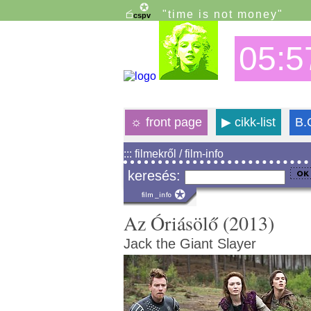
"time is not money"
05:5
☼
front page
▶
cikk-list
B.
::: filmekről / film-info
keresés:
Az Óriásölő (2013)
Jack the Giant Slayer