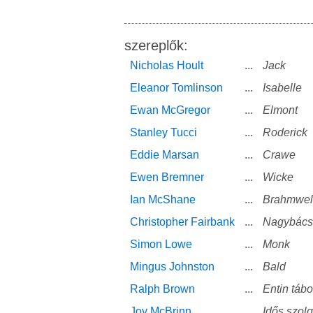
szereplők:
Nicholas Hoult
...
Jack
Eleanor Tomlinson
...
Isabelle
Ewan McGregor
...
Elmont
Stanley Tucci
...
Roderick
Eddie Marsan
...
Crawe
Ewen Bremner
...
Wicke
Ian McShane
...
Brahmwell
Christopher Fairbank
...
Nagybács
Simon Lowe
...
Monk
Mingus Johnston
...
Bald
Ralph Brown
...
Entin táb
Joy McBrinn
...
Idős szolg