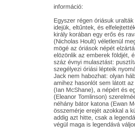
információ:
Egyszer régen óriásuk uralták 
idejük, eltűntek, és elfelejtet
király korában egy erős és ra
(Nicholas Hoult) véletlenül me
mögé az óriások népét elzárt
elözönlik az emberek földjét, é
száz évnyi mulasztást: pusztí
szegélyezi óriási lépteik nyom
Jack nem habozhat: olyan hábo
amihez hasonlót sem látott az 
(Ian McShane), a népért és e
(Eleanor Tomlinson) szerelméér
néhány bátor katona (Ewan M
összemérje erejét azokkal a kü
addig azt hitte, csak a legend
végül maga is legendává váljo