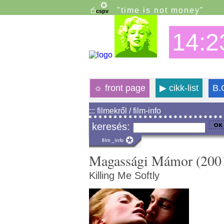
"time is not money"
14:2
☼
front page
▶
cikk-list
B.
::: filmekről / film-info
keresés:
Magassági Mámor (200
Killing Me Softly