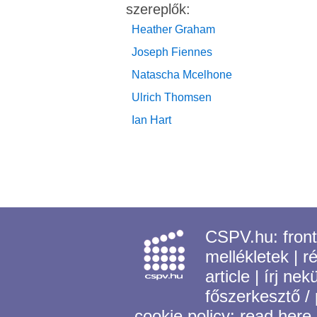
szereplők:
Heather Graham
Joseph Fiennes
Natascha Mcelhone
Ulrich Thomsen
Ian Hart
CSPV.hu:
fron
mellékletek
|
r
article
|
írj nek
főszerkesztő /
cookie policy:
read here