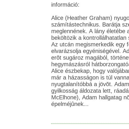
információ:
Alice (Heather Graham) nyugod
számítástechnikus. Barátja sze
meglennének. A lány életébe a
beköltözik a kontrollálhatatla
Az utcán megismerkedik egy fér
elvarázsolja egyéniségével. 
erõt sugároz magából, történet
hegymászásról hátborzongatóa
Alice észbekap, hogy valójába
már a házasságon is túl vannak
nyugtalanítóbbá a jövõt. Adam 
gyilkosság áldozata lett, ráa
McElhone), Adam hallgatag nõ
épelméjûnek...