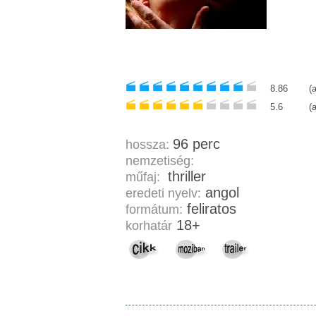
8.86
(
5.6
(
96 perc
hossza:
nemzetiség:
thriller
műfaj:
angol
eredeti nyelv:
feliratos
formátum:
18+
korhatár