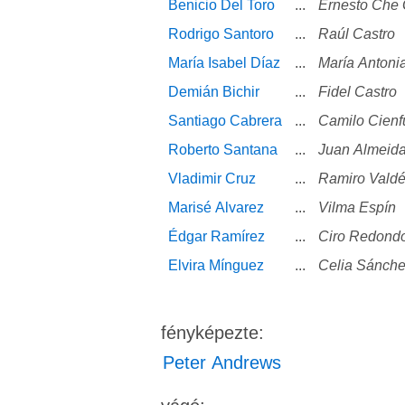
Benicio Del Toro
...
Ernesto Che
Rodrigo Santoro
...
Raúl Castro
María Isabel Díaz
...
María Antoni
Demián Bichir
...
Fidel Castro
Santiago Cabrera
...
Camilo Cien
Roberto Santana
...
Juan Almeid
Vladimir Cruz
...
Ramiro Vald
Marisé Alvarez
...
Vilma Espín
Édgar Ramírez
...
Ciro Redondo
Elvira Mínguez
...
Celia Sánch
fényképezte:
Peter Andrews