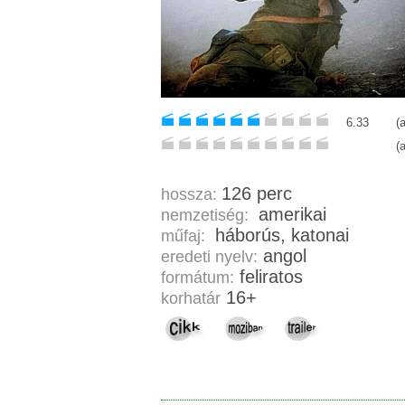
6.33
(
(
126 perc
hossza:
amerikai
nemzetiség:
háborús, katonai
műfaj:
angol
eredeti nyelv:
feliratos
formátum:
16+
korhatár