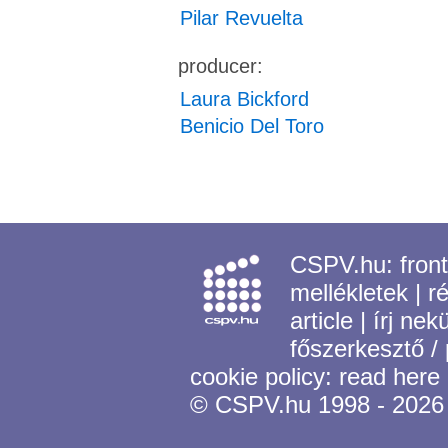
Pilar Revuelta
producer:
Laura Bickford
Benicio Del Toro
CSPV.hu:
fron
mellékletek
|
r
article
|
írj nek
főszerkesztő /
cookie policy:
read here
© CSPV.hu 1998 - 2026