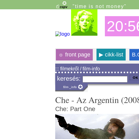
"time is not money"
20:5
☼
front page
▶
cikk-list
B.
::: filmekről / film-info
keresés:
Che - Az Argentin (200
Che: Part One