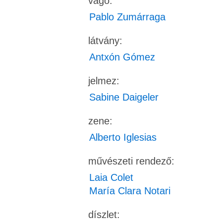
vágó:
Pablo Zumárraga
látvány:
Antxón Gómez
jelmez:
Sabine Daigeler
zene:
Alberto Iglesias
művészeti rendező:
Laia Colet
María Clara Notari
díszlet: