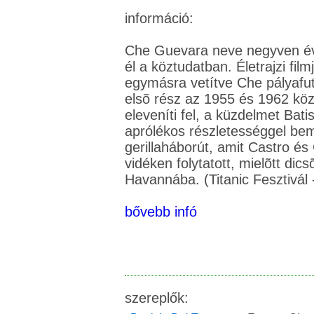
információ:
Che Guevara neve negyven évv
él a köztudatban. Életrajzi film
egymásra vetítve Che pályafu
elsõ rész az 1955 és 1962 kö
eleveníti fel, a küzdelmet Batis
aprólékos részletességgel bem
gerillaháborút, amit Castro é
vidéken folytatott, mielõtt di
bővebb infó
szereplők: