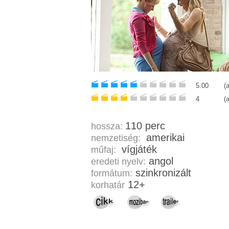
5.00
(
4
(
110 perc
hossza:
amerikai
nemzetiség:
vígjáték
műfaj:
angol
eredeti nyelv:
szinkronizált
formátum:
12+
korhatár