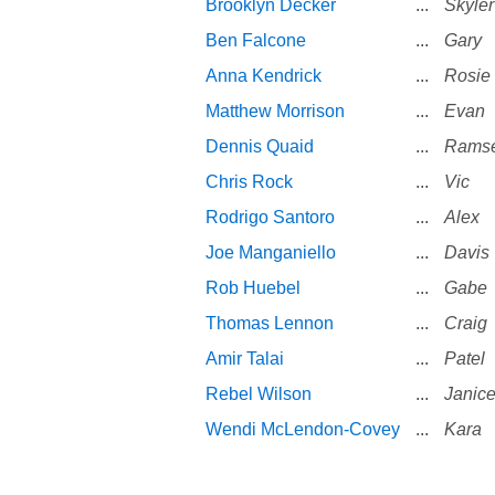
Brooklyn Decker
...
Skyler
Ben Falcone
...
Gary
Anna Kendrick
...
Rosie
Matthew Morrison
...
Evan
Dennis Quaid
...
Rams
Chris Rock
...
Vic
Rodrigo Santoro
...
Alex
Joe Manganiello
...
Davis
Rob Huebel
...
Gabe
Thomas Lennon
...
Craig
Amir Talai
...
Patel
Rebel Wilson
...
Janic
Wendi McLendon-Covey
...
Kara