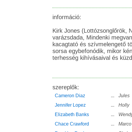
információ:
Kirk Jones (Lottózsonglőrök,
varázsdada, Mindenki megvan)
kacagtató és szívmelengető tör
sorsa egybefonódik, mikor ké
terhesség kihívásaival és küzd
szereplők:
Cameron Diaz
...
Jules
Jennifer Lopez
...
Holly
Elizabeth Banks
...
Wend
Chace Crawford
...
Marco