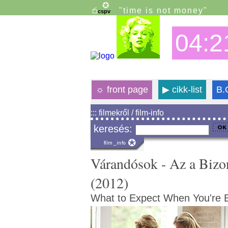
"time is not money"
04:2
☼
front page
▶
cikk-list
B.
::: filmekről / film-info
keresés:
Várandósok - Az a Bizo
(2012)
What to Expect When You're 