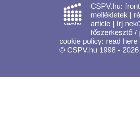
CSPV.hu:
fron
mellékletek
|
r
article
|
írj nek
főszerkesztő /
cookie policy:
read here
© CSPV.hu 1998 - 2026