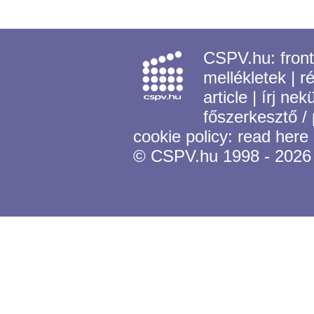
CSPV.hu:
fron
mellékletek
|
r
article
|
írj nek
főszerkesztő /
cookie policy:
read here
© CSPV.hu 1998 - 2026