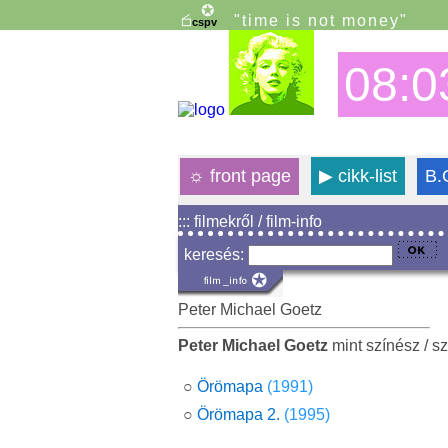
"time is not money"
08:0
☼
front page
▶
cikk-list
B.
::: filmekről / film-info
keresés:
Peter Michael Goetz
Peter Michael Goetz
mint színész / s
○
Örömapa
(1991)
○
Örömapa 2.
(1995)