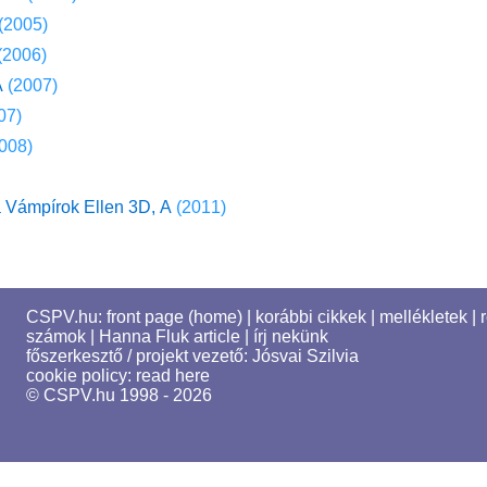
(2005)
(2006)
A
(2007)
07)
008)
 Vámpírok Ellen 3D, A
(2011)
CSPV.hu:
front page (home)
|
korábbi cikkek
|
mellékletek
|
számok
|
Hanna Fluk article
|
írj nekünk
főszerkesztő / projekt vezető:
Jósvai Szilvia
cookie policy:
read here
© CSPV.hu 1998 - 2026