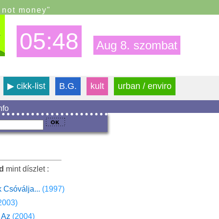
s not money"
05:48
Aug 8. szombat
▶
cikk-list
B.G.
kult
urban / enviro
info
ld
mint díszlet :
 Csóválja...
(1997)
2003)
 Az
(2004)