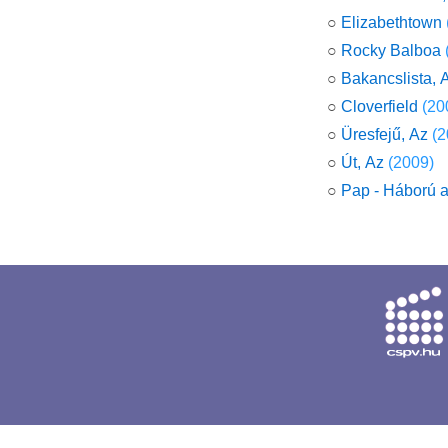
○
Elizabethtown
○
Rocky Balboa
○
Bakancslista, 
○
Cloverfield
(20
○
Üresfejű, Az
(2
○
Út, Az
(2009)
○
Pap - Háború a