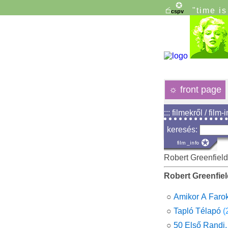
"time i
☼
front page
::: filmekről / film-
keresés:
Robert Greenfield
Robert Greenfie
○
Amikor A Farok
○
Tapló Télapó
(
○
50 Első Randi,