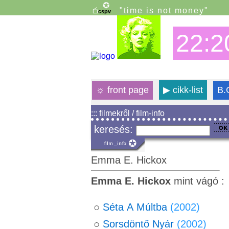
"time is not money"
22:2
☼
front page
▶
cikk-list
B.
::: filmekről / film-info
keresés:
Emma E. Hickox
Emma E. Hickox
mint vágó :
○
Séta A Múltba
(2002)
○
Sorsdöntő Nyár
(2002)