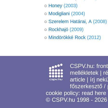
○
Honey
(2003)
○
Modigliani
(2004)
○
Szerelem Határai, A
(2008)
○
Rockhajó
(2009)
○
Mindörökké Rock
(2012)
CSPV.hu:
fron
mellékletek
|
r
article
|
írj nek
főszerkesztő /
cookie policy:
read here
© CSPV.hu 1998 - 2026