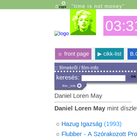
"time is not money"
03:3
☼
front page
▶
cikk-list
B.
::: filmekről / film-info
keresés:
Daniel Loren May
Daniel Loren May
mint díszle
○
Hazug Igazság
(1993)
○
Flubber - A Szórakozott Pr