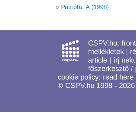
○
Patrióta, A
(1998)
CSPV.hu:
fron
mellékletek
|
r
article
|
írj nek
főszerkesztő /
cookie policy:
read here
© CSPV.hu 1998 - 2026