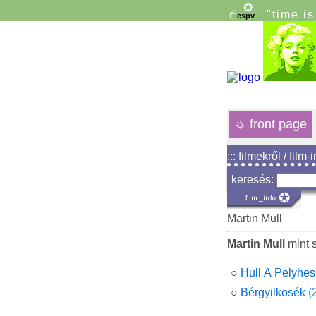
"time i
☼
front page
::: filmekről / film-
keresés:
Martin Mull
Martin Mull
mint s
○
Hull A Pelyhes
○
Bérgyilkosék
(