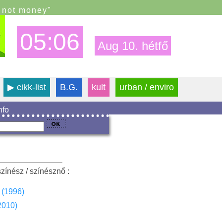
s not money"
05:06
Aug 10. hétfő
▶
cikk-list
B.G.
kult
urban / enviro
info
zínész / színésznő :
(1996)
2010)