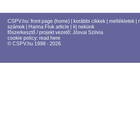
CSPV.hu:
front page (home)
|
korábbi cikkek
|
mellékletek
|
számok
|
Hanna Fluk article
|
írj nekünk
főszerkesztő / projekt vezető:
Jósvai Szilvia
cookie policy:
read here
© CSPV.hu 1998 - 2026