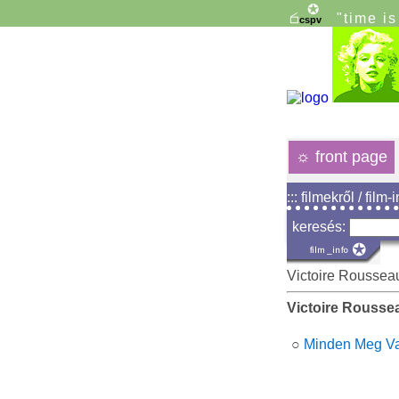
"time i
☼
front page
::: filmekről / film-
keresés:
Victoire Roussea
Victoire Rousse
○
Minden Meg Va