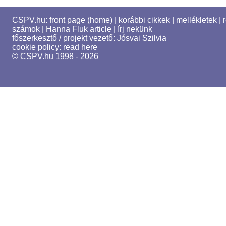
CSPV.hu:
front page (home)
|
korábbi cikkek
|
mellékletek
|
számok
|
Hanna Fluk article
|
írj nekünk
főszerkesztő / projekt vezető:
Jósvai Szilvia
cookie policy:
read here
© CSPV.hu 1998 - 2026