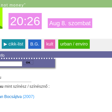
s not money"
20:26
Aug 8. szombat
▶
cikk-list
B.G.
kult
urban / enviro
info
u
au
mint színész / színésznő :
n Bocsájtva
(2007)