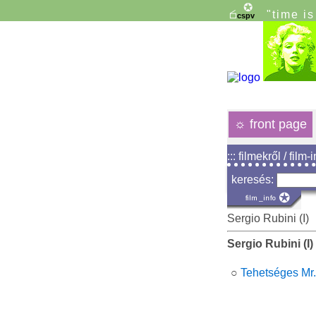
"time i
☼
front page
::: filmekről / film-
keresés:
Sergio Rubini (I)
Sergio Rubini (I)
○
Tehetséges Mr.