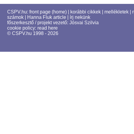
CSPV.hu:
front page (home)
|
korábbi cikkek
|
mellékletek
|
számok
|
Hanna Fluk article
|
írj nekünk
főszerkesztő / projekt vezető:
Jósvai Szilvia
cookie policy:
read here
© CSPV.hu 1998 - 2026