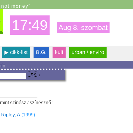
s not money"
17:49
Aug 8. szombat
▶
cikk-list
B.G.
kult
urban / enviro
info
mint színész / színésznő :
 Ripley, A
(1999)