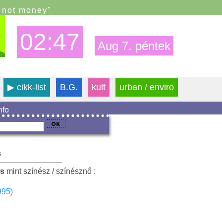
s not money"
02:47
Aug 7. péntek
▶
cikk-list
B.G.
kult
urban / enviro
info
s
ms
mint színész / színésznő :
995)