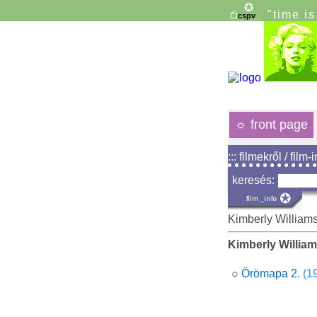
"time i
☼
front page
::: filmekről / film-
keresés:
Kimberly William
Kimberly Willia
○
Örömapa 2.
(1