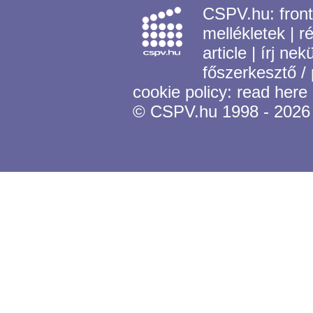
CSPV.hu:
fron
mellékletek
|
r
article
|
írj nek
főszerkesztő /
cookie policy:
read here
© CSPV.hu 1998 - 2026