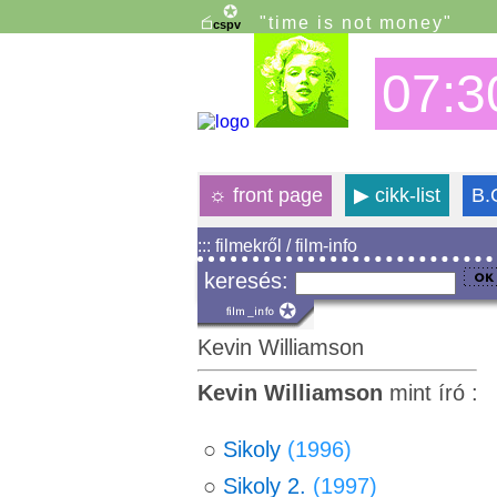
"time is not money"
07:3
☼
front page
▶
cikk-list
B.
::: filmekről / film-info
keresés:
Kevin Williamson
Kevin Williamson
mint író :
○
Sikoly
(1996)
○
Sikoly 2.
(1997)