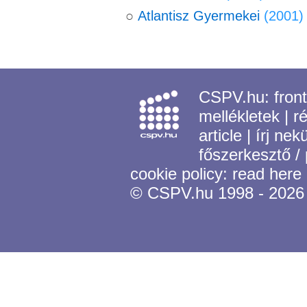
○
Atlantisz Gyermekei
(2001)
CSPV.hu:
fron
mellékletek
|
r
article
|
írj nek
főszerkesztő /
cookie policy:
read here
© CSPV.hu 1998 - 2026