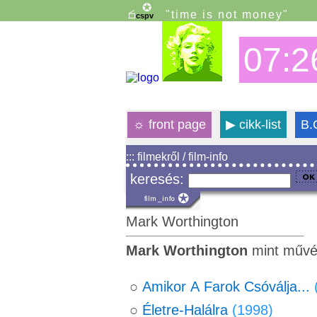
"time is not money"
07:2
☼
front page
▶
cikk-list
B.
::: filmekről / film-info
keresés:
Mark Worthington
Mark Worthington
mint művés
○
Amikor A Farok Csóválja...
○
Életre-Halálra
(1998)