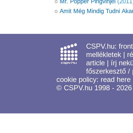
○
Mr. Popper Pingvinjei
(2011
○
Amit Még Mindig Tudni Akar
CSPV.hu:
fron
mellékletek
|
r
article
|
írj nek
főszerkesztő /
cookie policy:
read here
© CSPV.hu 1998 - 2026