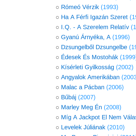
○
Rómeó Vérzik
(1993)
○
Ha A Férfi Igazán Szeret
(1
○
I.Q. - A Szerelem Relatív
(
○
Gyanú Árnyéka, A
(1996)
○
Dzsungelből Dzsungelbe
(1
○
Édesek És Mostohák
(1999
○
Kísérleti Gyilkosság
(2002)
○
Angyalok Amerikában
(2003
○
Malac a Pácban
(2006)
○
Bűbáj
(2007)
○
Marley Meg Én
(2008)
○
Míg A Jackpot El Nem Vála
○
Levelek Júliának
(2010)