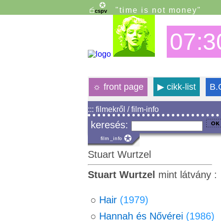
"time is not money"
07:3
☼
front page
▶
cikk-list
B.
::: filmekről / film-info
keresés:
Stuart Wurtzel
Stuart Wurtzel
mint látvány :
○
Hair
(1979)
○
Hannah és Nővérei
(1986)