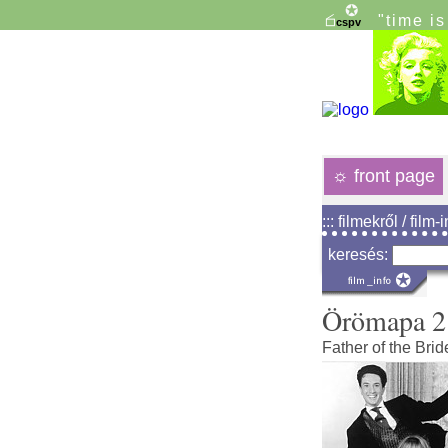
"time i
☼
front page
::: filmekről / film-
keresés:
Örömapa 2.
Father of the Bride