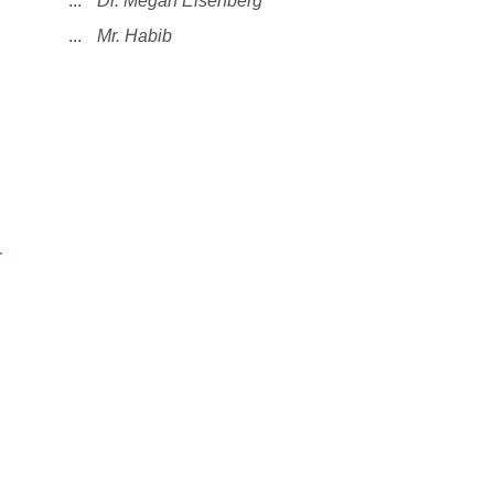
...
Dr. Megan Eisenberg
...
Mr. Habib
r