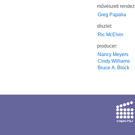
művészeti rendez
Greg Papalia
díszlet:
Ric McElvin
producer:
Nancy Meyers
Cindy Williams
Bruce A. Block