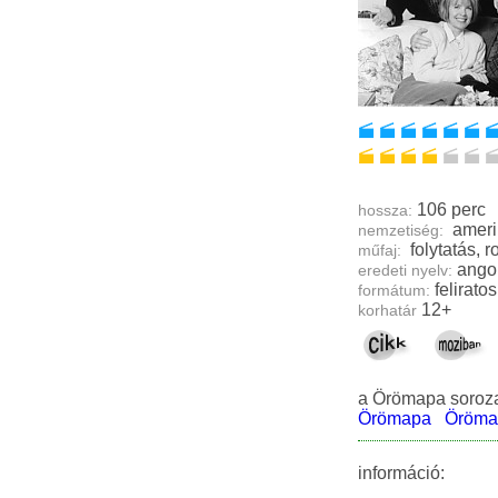
106 perc
hossza:
ameri
nemzetiség:
műfaj:
ango
eredeti nyelv:
feliratos
formátum:
12+
korhatár
a Örömapa soroza
Örömapa
Öröma
információ: