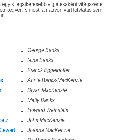
egyik legsikeresebb vígjátékaként világszerte
ég kegyeit, s most, a nagyon várt folytatás sem
rt.
...
George Banks
...
Nina Banks
...
Franck Eggelhoffer
ms
...
Annie Banks-MacKenzie
n
...
Bryan MacKenzie
...
Matty Banks
...
Howard Weinstein
oetz
...
John MacKenzie
Stewart
...
Joanna MacKenzie