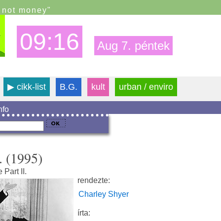
s not money"
09:16
Aug 7. péntek
▶
cikk-list
B.G.
kult
urban / enviro
info
 (1995)
 Part II.
rendezte:
Charley Shyer
írta: