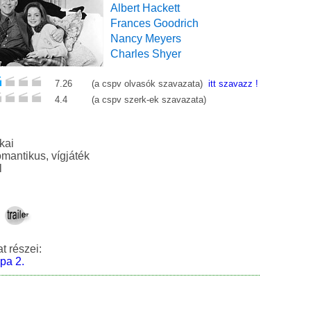
Albert Hackett
Frances Goodrich
Nancy Meyers
Charles Shyer
7.26
(a cspv olvasók szavazata)
itt szavazz !
4.4
(a cspv szerk-ek szavazata)
kai
folytatás, romantikus, vígjáték
l
t részei:
pa 2.