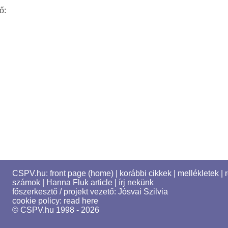
ő:
CSPV.hu:
front page (home)
|
korábbi cikkek
|
mellékletek
|
számok
|
Hanna Fluk article
|
írj nekünk
főszerkesztő / projekt vezető:
Jósvai Szilvia
cookie policy:
read here
© CSPV.hu 1998 - 2026